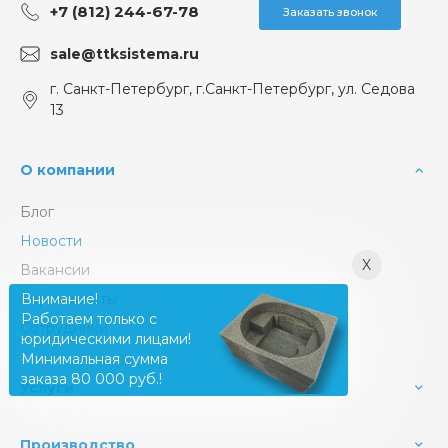
+7 (812) 244-67-78
Заказать звонок
sale@ttksistema.ru
г. Санкт-Петербург, г.Санкт-Петербург, ул. Седова
13
О компании
Блог
Новости
X
Вакансии
Сертификаты
Внимание!
Работаем только с
Сотрудники
юридическими лицами!
Минимальная сумма
заказа 80 000 руб.!
Услуги
Производство