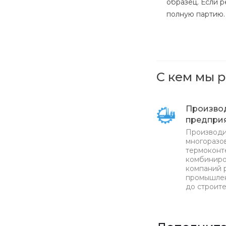
образец. Если 
полную партию.
С кем мы 
Произво
предпри
Производи
многоразов
термоконт
комбиниро
компаний 
промышлен
до строите