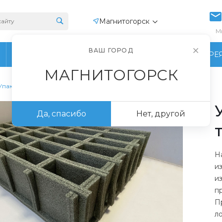
Магнитогорск
М
ВАШ ГОРОД
ПРОИЗВОДСТВО
ФОТОГАЛЕРЕ
МАГНИТОГОРСК
Упаковка для транспортировки
Да, спасибо
Нет, другой
Н
и
и
п
П
л