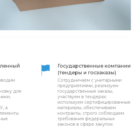
ленный
Государственные компании
(тендеры и госзаказы)
зводим
Сотрудничаем с унитарными
предприятиями, реализуем
ковку для
государственные заказы,
ники,
участвуем в тендерах:
используем сертифицированные
У, а
материалы, обеспечиваем
элементы
контракты, строго соблюдаем
нные
требования федеральных
законов в сфере закупок.