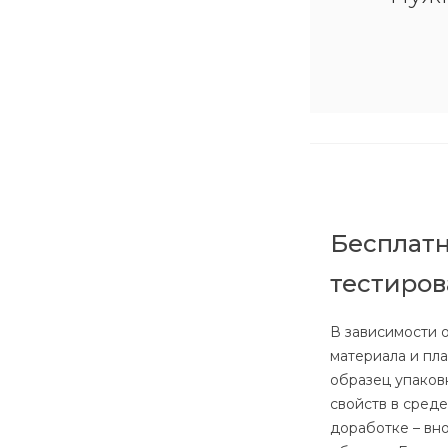
Бесплатн
тестиро
В зависимости 
материала и пл
образец упаков
свойств в сред
доработке – вн