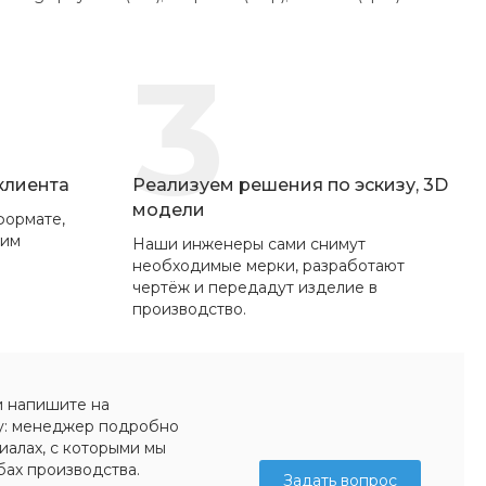
3
 клиента
Реализуем решения по эскизу, 3D
модели
формате,
вим
Наши инженеры сами снимут
необходимые мерки, разработают
чертёж и передадут изделие в
производство.
и напишите на
у: менеджер подробно
иалах, с которыми мы
бах производства.
Задать вопрос