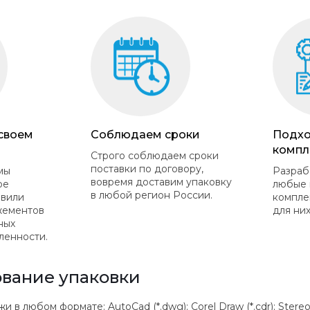
 своем
Соблюдаем сроки
Подхо
компл
Строго соблюдаем сроки
поставки по договору,
мы
Разраб
вовремя доставим упаковку
ое
любые 
в любой регион России.
овили
компле
жементов
для них
ных
ленности.
вание упаковки
 любом формате: AutoCad (*.dwg); Corel Draw (*.cdr); Stereolithogr