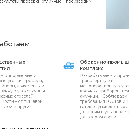
результаты проверки отличные – производим
работаем
дственные
Оборонно-промыш
ятия
комплекс
м одноразовые и
Разрабатываем и прои
ые уголки, профили,
транспортную и
ейнеры, ложементы и
межоперационную упа
ванную упаковку для
военных приборов, тех
разных отраслей
амуниции. Соблюдаем
ности – от пищевой
требования ГОСТов и Т
льной и других.
готовые упаковочные 
доставим в установле
договором сроки.