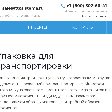
+7 (800) 302-66-41
sale@ttksistema.ru
И отвечать на ваши звонки
ы любим получать письма
Заказать звонок
Я
ПРОЕКТЫ
КОНТАКТЫ
Упаковка для
транспортировки
аша компания производит упаковку, которая защитит хрупки
зделия от повреждений при транспортировке. Мы можем
зготовить упаковочные элементы по чертежам заказчиков или
роизвести ложемент по индивидуальным параметрам.
редоставляем образцы материалов и пробный образец
ожементов.