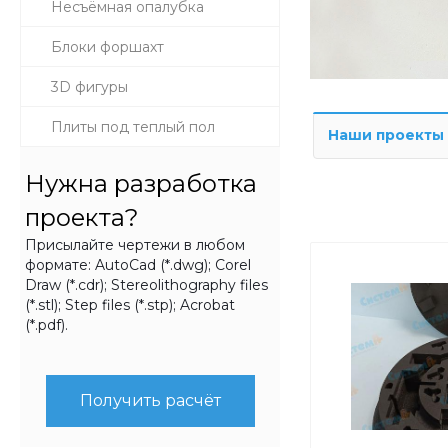
Несъёмная опалубка
Блоки форшахт
3D фигуры
Плиты под теплый пол
Наши проекты
Нужна разработка
проекта?
Присылайте чертежи в любом
формате: AutoCad (*.dwg); Corel
Draw (*.cdr); Stereolithography files
(*.stl); Step files (*.stp); Acrobat
(*.pdf).
Получить расчёт