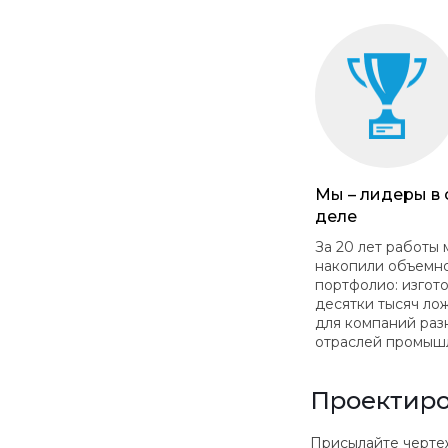
Мы – лидеры в
деле
За 20 лет работы 
накопили объемн
портфолио: изгот
десятки тысяч ло
для компаний раз
отраслей промыш
Проектиро
Присылайте чертежи в