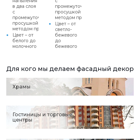
напыления
с
в два слоя
промежуточной
с
просушкой или
промежуточной
методом протяжки
просушкой или
Цвет – от
методом протяжки
светло-
Цвет – от
бежевого
белого до
до
молочного
бежевого
Для кого мы делаем фасадный декор
Храмы
Гостиницы и торговые
центры