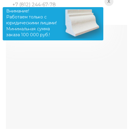
X
+7 (812) 244-67-78
Внимание!
Работаем только с
юридическими лицами!
Загрузка карты ...
Минимальная сумма
заказа 100 000 руб.!