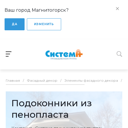
Ваш город Магнитогорск?
ДА
ИЗМЕНИТЬ
Главная
/
Фасадный декор
/
Элементы фасадного декора
/
П
Подоконники из
пенопласта