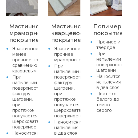
Мастичное
Мастичное
Полимерцеме
мраморное
кварцевое
покрытие
покрытие
покрытие
Прочное и
твердое
Эластичное,
Эластичное,
При
менее
прочнее
напылении прида
прочное по
мраморного
поверхности факт
сравнению с
При
шагрени
кварцевым
напылении придает
Наносится метод
При
поверхности
напыления
напылении придает
фактуру
в два слоя
поверхности
шагрени,
фактуру
при
Цвет – от
шагрени,
протяжке
белого до
при
получается равномерная
темно-
протяжке
шероховатая
серого
получается равномерная
поверхность
шероховатая
Наносится методом
поверхность
напыления
Наносится методом
в два слоя