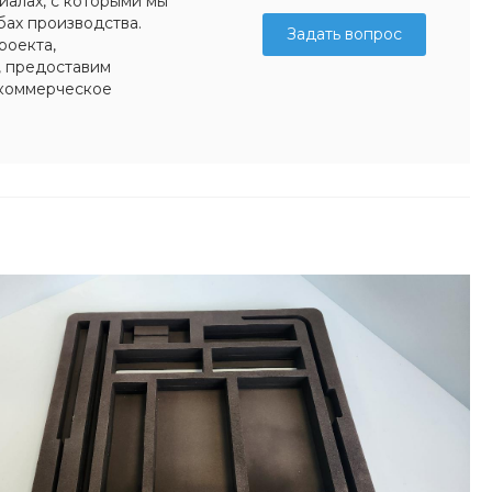
иалах, с которыми мы
бах производства.
Задать вопрос
роекта,
, предоставим
коммерческое