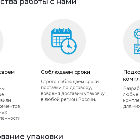
тва работы с нами
 своем
Соблюдаем сроки
Подхо
компл
Строго соблюдаем сроки
поставки по договору,
мы
Разраб
вовремя доставим упаковку
ое
любые 
в любой регион России.
овили
компле
жементов
для них
ных
ленности.
вание упаковки