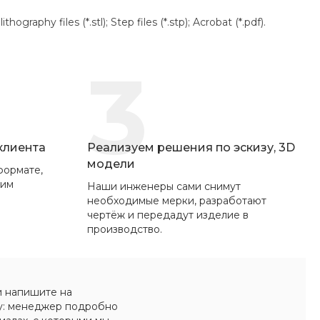
aphy files (*.stl); Step files (*.stp); Acrobat (*.pdf).
3
 клиента
Реализуем решения по эскизу, 3D
модели
формате,
вим
Наши инженеры сами снимут
необходимые мерки, разработают
чертёж и передадут изделие в
производство.
и напишите на
у: менеджер подробно