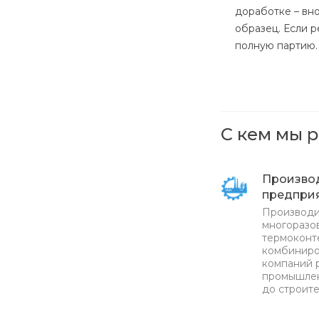
доработке – вн
образец. Если 
полную партию.
С кем мы 
Произво
предпри
Производи
многоразов
термоконт
комбиниро
компаний 
промышлен
до строите