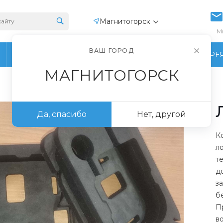
Магнитогорск
М
ВАШ ГОРОД
ПРОИЗВОДСТВО
ФОТОГАЛЕРЕ
МАГНИТОГОРСК
Да, спасибо
Нет, другой
К
л
т
д
з
б
П
в