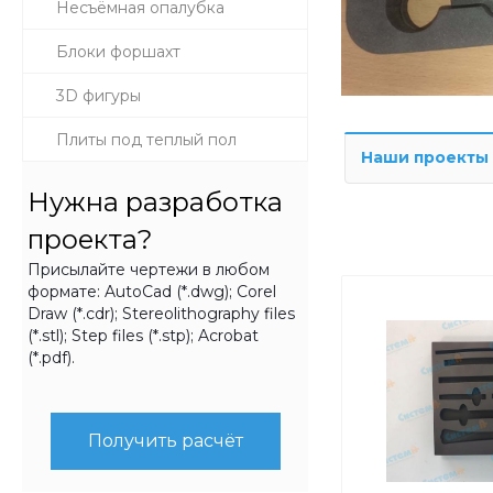
Несъёмная опалубка
Блоки форшахт
3D фигуры
Плиты под теплый пол
Наши проекты
Нужна разработка
проекта?
Присылайте чертежи в любом
формате: AutoCad (*.dwg); Corel
Draw (*.cdr); Stereolithography files
(*.stl); Step files (*.stp); Acrobat
(*.pdf).
Получить расчёт