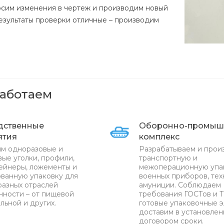
осим изменения в чертеж и производим новый
результаты проверки отличные – производим
работаем
дственные
Оборонно-промыш
ятия
комплекс
м одноразовые и
Разрабатываем и прои
ые уголки, профили,
транспортную и
ейнеры, ложементы и
межоперационную упа
ванную упаковку для
военных приборов, тех
разных отраслей
амуниции. Соблюдаем
ности – от пищевой
требования ГОСТов и Т
льной и других.
готовые упаковочные 
доставим в установле
договором сроки.