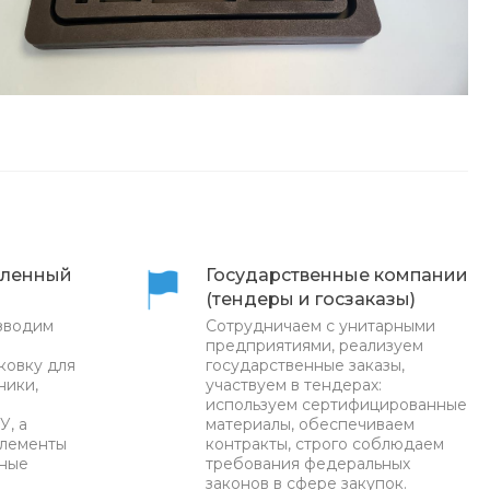
ленный
Государственные компании
(тендеры и госзаказы)
зводим
Сотрудничаем с унитарными
предприятиями, реализуем
ковку для
государственные заказы,
ники,
участвуем в тендерах:
используем сертифицированные
У, а
материалы, обеспечиваем
элементы
контракты, строго соблюдаем
нные
требования федеральных
законов в сфере закупок.