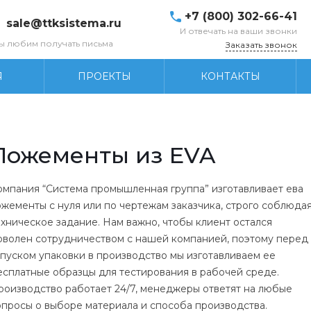
+7 (800) 302-66-41
sale@ttksistema.ru
И отвечать на ваши звонки
ы любим получать письма
Заказать звонок
Я
ПРОЕКТЫ
КОНТАКТЫ
Ложементы из EVA
омпания “Система промышленная группа” изготавливает ева
ожементы с нуля или по чертежам заказчика, строго соблюда
ехническое задание. Нам важно, чтобы клиент остался
оволен сотрудничеством с нашей компанией, поэтому перед
апуском упаковки в производство мы изготавливаем ее
есплатные образцы для тестирования в рабочей среде.
роизводство работает 24/7, менеджеры ответят на любые
опросы о выборе материала и способа производства.