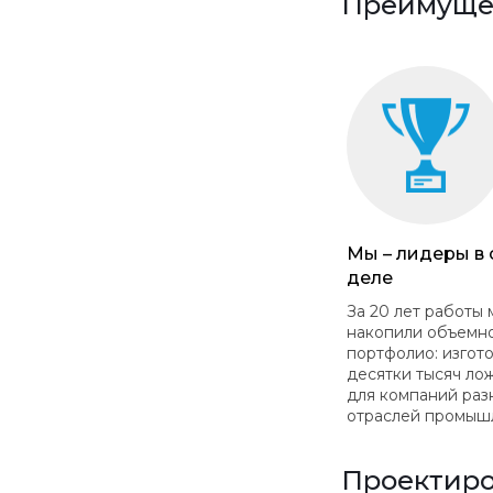
Преимущес
Мы – лидеры в
деле
За 20 лет работы 
накопили объемн
портфолио: изгот
десятки тысяч ло
для компаний раз
отраслей промыш
Проектиро