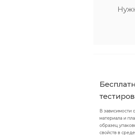
Нуж
Бесплатн
тестиро
В зависимости 
материала и пл
образец упаков
свойств в сред