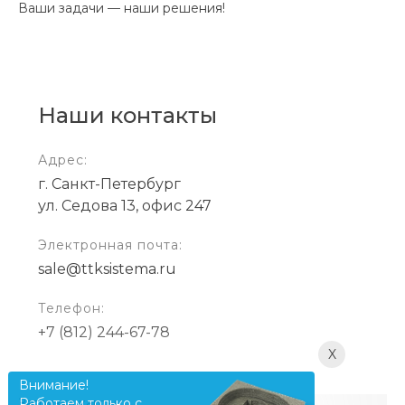
Ваши задачи — наши решения!
Наши контакты
Адрес:
г. Санкт-Петербург
ул. Седова 13, офис 247
Электронная почта:
sale@ttksistema.ru
Телефон:
+7 (812) 244-67-78
X
Внимание!
Загрузка карты ...
Работаем только с