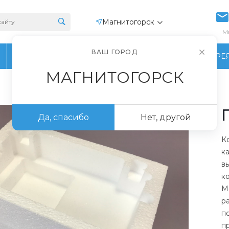
Магнитогорск
М
ВАШ ГОРОД
ПРОИЗВОДСТВО
ФОТОГАЛЕРЕ
МАГНИТОГОРСК
Да, спасибо
Нет, другой
К
к
в
к
М
р
п
п