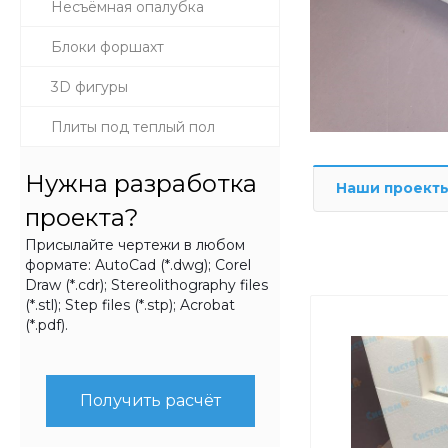
Несъёмная опалубка
Блоки форшахт
3D фигуры
Плиты под теплый пол
Нужна разработка
Наши проект
проекта?
Присылайте чертежи в любом
формате: AutoCad (*.dwg); Corel
Draw (*.cdr); Stereolithography files
(*.stl); Step files (*.stp); Acrobat
(*.pdf).
Получить расчёт