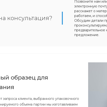
Позвоните нам ил
электронную почт
расскажет о матер
работаем, и спосо
на консультация?
Обсудим детали п
проконсультируем
предварительное 
предложение.
ый образец для
вания
от запроса клиента, выбранного упаковочного
анируемого объема партии мы изготавливаем