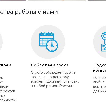
тва работы с нами
 своем
Соблюдаем сроки
Подхо
компл
Строго соблюдаем сроки
поставки по договору,
мы
Разраб
вовремя доставим упаковку
ое
любые 
в любой регион России.
овили
компле
жементов
для них
ных
ленности.