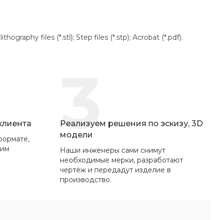
aphy files (*.stl); Step files (*.stp); Acrobat (*.pdf).
3
 клиента
Реализуем решения по эскизу, 3D
модели
формате,
вим
Наши инженеры сами снимут
необходимые мерки, разработают
чертёж и передадут изделие в
производство.