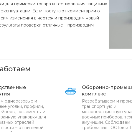
ки для примерки товара и тестирования защитных
е эксплуатации. Если поступают комментарии о
осим изменения в чертеж и производим новый
результаты проверки отличные – производим
работаем
дственные
Оборонно-промыш
ятия
комплекс
м одноразовые и
Разрабатываем и прои
ые уголки, профили,
транспортную и
ейнеры, ложементы и
межоперационную упа
ванную упаковку для
военных приборов, тех
разных отраслей
амуниции. Соблюдаем
ности – от пищевой
требования ГОСТов и Т