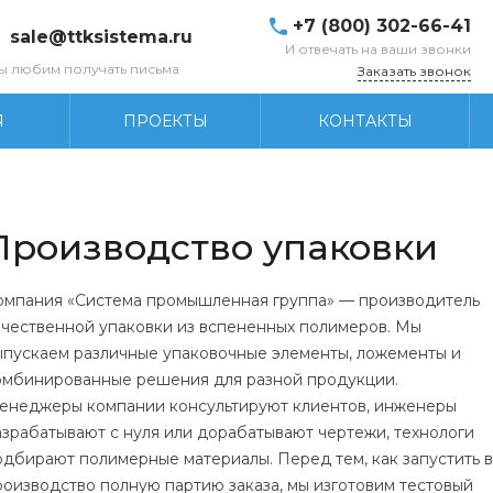
+7 (800) 302-66-41
sale@ttksistema.ru
И отвечать на ваши звонки
ы любим получать письма
Заказать звонок
Я
ПРОЕКТЫ
КОНТАКТЫ
Производство упаковки
омпания «Система промышленная группа» — производитель
ачественной упаковки из вспененных полимеров. Мы
ыпускаем различные упаковочные элементы, ложементы и
омбинированные решения для разной продукции.
енеджеры компании консультируют клиентов, инженеры
азрабатывают с нуля или дорабатывают чертежи, технологи
одбирают полимерные материалы. Перед тем, как запустить в
роизводство полную партию заказа, мы изготовим тестовый