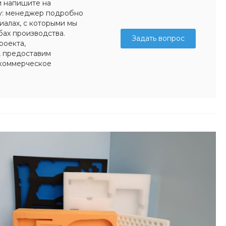
и напишите на
у: менеджер подробно
иалах, с которыми мы
бах производства.
Задать вопрос
роекта,
, предоставим
коммерческое