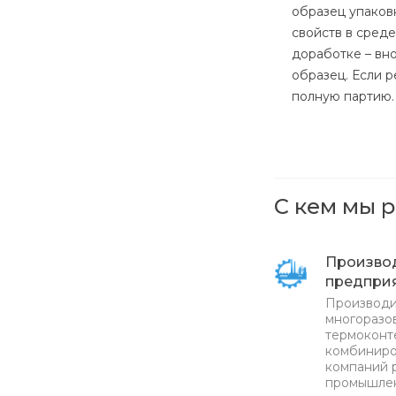
образец упаков
свойств в сред
доработке – вн
образец. Если 
полную партию.
С кем мы 
Произво
предпри
Производи
многоразов
термоконт
комбиниро
компаний 
промышлен