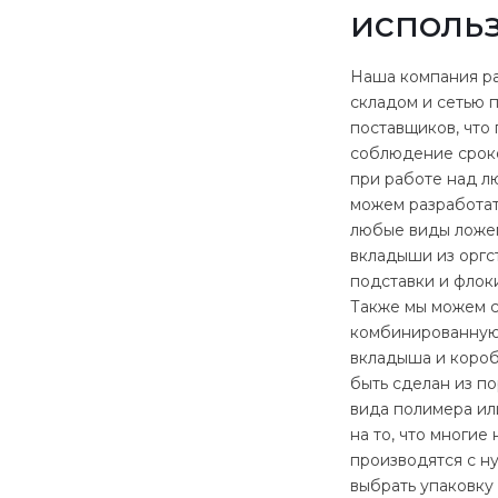
исполь
Наша компания р
складом и сетью 
поставщиков, что 
соблюдение срок
при работе над л
можем разработать
любые виды ложем
вкладыши из оргст
подставки и флок
Также мы можем с
комбинированную
вкладыша и коро
быть сделан из п
вида полимера ил
на то, что многие
производятся с ну
выбрать упаковку 