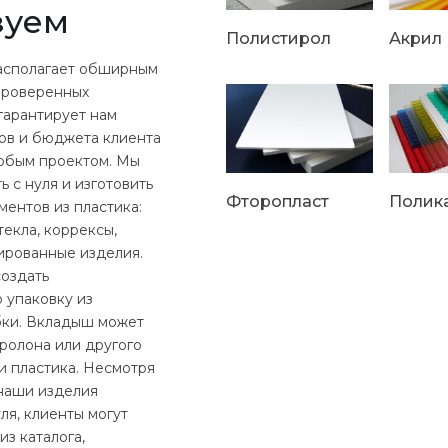
зуем
Полистирол
Акрил
асполагает обширным
проверенных
гарантирует нам
ов и бюджета клиента
юбым проектом. Мы
 с нуля и изготовить
Фторопласт
Полик
ентов из пластика:
екла, коррексы,
ированные изделия.
оздать
 упаковку из
бки. Вкладыш может
оролона или другого
и пластика. Несмотря
 наши изделия
ля, клиенты могут
из каталога,