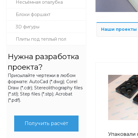
Несъёмная опалубка
Блоки форшахт
3D фигуры
Наши проекты
Плиты под теплый пол
Нужна разработка
проекта?
Присылайте чертежи в любом
формате: AutoCad (*.dwg); Corel
Draw (*.cdr); Stereolithography files
(*.stl); Step files (*.stp); Acrobat
(*.pdf).
Получить расчёт
Упаковали 