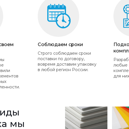
 своем
Соблюдаем сроки
Подхо
компл
Строго соблюдаем сроки
поставки по договору,
мы
Разраб
вовремя доставим упаковку
ое
любые 
в любой регион России.
овили
компле
жементов
для них
ных
ленности.
виды
ка мы