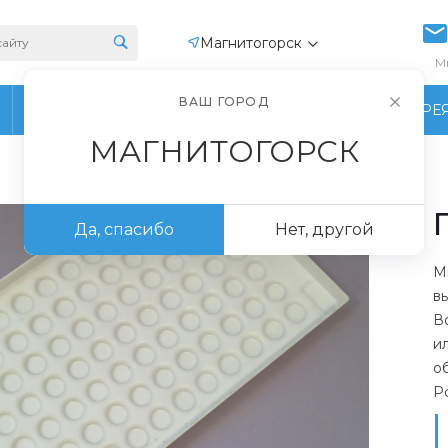
Магнитогорск
М
ВАШ ГОРОД
ПРОИЗВОДСТВО
ФОТОГАЛЕРЕ
МАГНИТОГОРСК
Да, спасибо
Нет, другой
М
в
В
и
о
Р