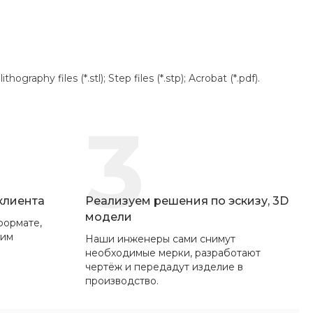
aphy files (*.stl); Step files (*.stp); Acrobat (*.pdf).
3
 клиента
Реализуем решения по эскизу, 3D
модели
формате,
вим
Наши инженеры сами снимут
необходимые мерки, разработают
чертёж и передадут изделие в
производство.