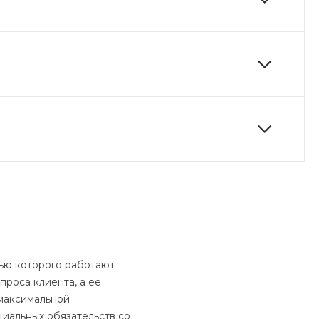
ью которого работают
роса клиента, а ее
максимальной
иальных обязательств со