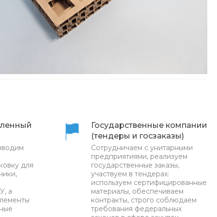
ленный
Государственные компании
(тендеры и госзаказы)
зводим
Сотрудничаем с унитарными
предприятиями, реализуем
ковку для
государственные заказы,
ники,
участвуем в тендерах:
используем сертифицированные
У, а
материалы, обеспечиваем
элементы
контракты, строго соблюдаем
нные
требования федеральных