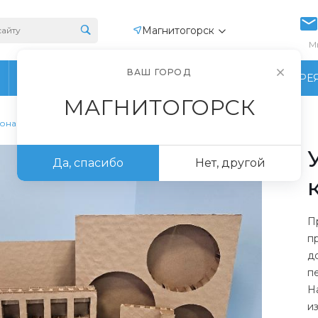
Магнитогорск
М
ВАШ ГОРОД
ПРОИЗВОДСТВО
ФОТОГАЛЕРЕ
МАГНИТОГОРСК
тона
Да, спасибо
Нет, другой
П
п
д
п
Н
и