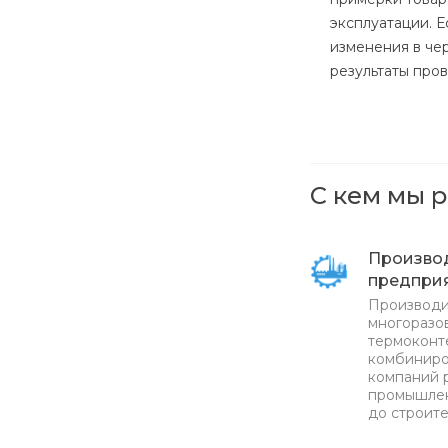
эксплуатации. 
изменения в че
результаты про
С кем мы 
Произво
предпри
Производи
многоразов
термоконт
комбиниро
компаний 
промышлен
до строите