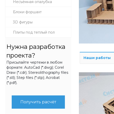
Несъёмная опалубка
Блоки форшахт
3D фигуры
Плиты под теплый пол
Нужна разработка
проекта?
Наши работы
Присылайте чертежи в любом
формате: AutoCad (*.dwg); Corel
Draw (*.cdr); Stereolithography files
(*.stl); Step files (*.stp); Acrobat
(*.pdf).
Получить расчёт