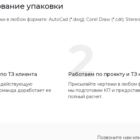
вание упаковки
 любом формате: AutoCad (*.dwg); Corel Draw (*.cdr); Stereolithogr
2
по ТЗ клиента
Работаем по проекту и ТЗ
 действующую
Присылайте чертежи в любом 
команда доработает ее
мы подготовим КП и предоста
полный расчет.
Позвоните нам ил