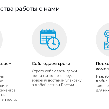
тва работы с нами
 своем
Соблюдаем сроки
Подхо
компл
Строго соблюдаем сроки
поставки по договору,
мы
Разраб
вовремя доставим упаковку
ое
любые 
в любой регион России.
овили
компле
жементов
для них
ных
ленности.