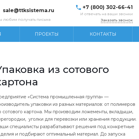
+7 (800) 302-66-41
sale@ttksistema.ru
И отвечать на ваши звонки
ы любим получать письма
Заказать звонок
Я
ПРОЕКТЫ
КОНТАКТЫ
Упаковка из сотового
картона
редприятие «Система промышленная группа» —
роизводитель упаковки из разных материалов: от полимеров
о сотового картона. Мы производим ложементы, вкладыши,
ерегородки, уголки для перевозки или хранения продукции.
аши специалисты разрабатывают решения под конкретные
зделия и подбирают оптимальный материал. До запуска