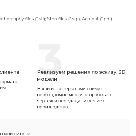
aphy files (*.stl); Step files (*.stp); Acrobat (*.pdf).
3
 клиента
Реализуем решения по эскизу, 3D
модели
формате,
вим
Наши инженеры сами снимут
необходимые мерки, разработают
чертёж и передадут изделие в
производство.
и напишите на