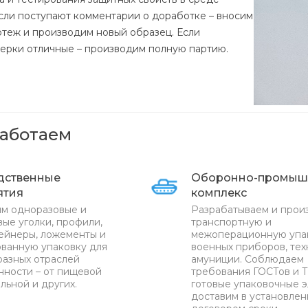
Если поступают комментарии о доработке – вносим
ртеж и производим новый образец. Если
верки отличные – производим полную партию.
работаем
дственные
Оборонно-промыш
ятия
комплекс
м одноразовые и
Разрабатываем и прои
ые уголки, профили,
транспортную и
ейнеры, ложементы и
межоперационную упа
ванную упаковку для
военных приборов, тех
разных отраслей
амуниции. Соблюдаем
ности – от пищевой
требования ГОСТов и Т
льной и других.
готовые упаковочные 
доставим в установле