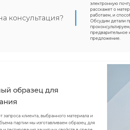
электронную почт
расскажет о матер
работаем, и спосо
на консультация?
Обсудим детали п
проконсультируем
предварительное 
предложение.
ый образец для
вания
т запроса клиента, выбранного материала и
бъема партии мы изготавливаем образец для
а и тестирования защитных свойств в среде