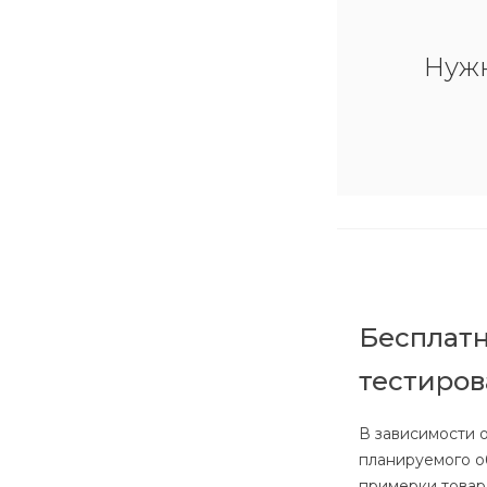
Нуж
Бесплатн
тестиро
В зависимости о
планируемого о
примерки товар