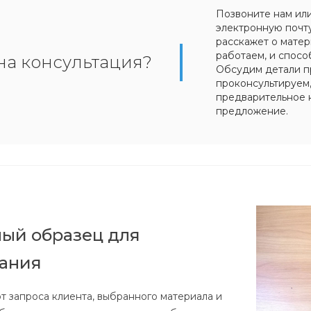
Позвоните нам ил
электронную почт
расскажет о матер
работаем, и спосо
на консультация?
Обсудим детали п
проконсультируем
предварительное 
предложение.
ый образец для
вания
т запроса клиента, выбранного материала и