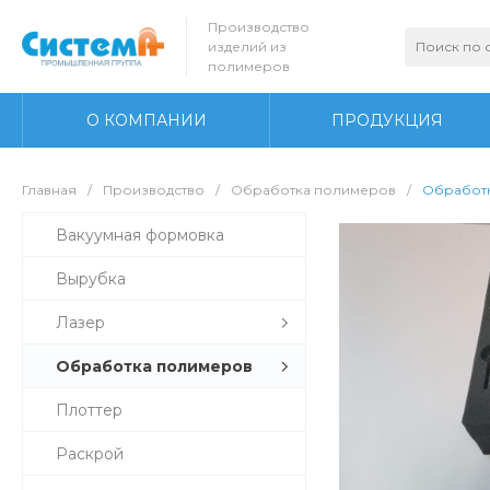
Производство
изделий из
полимеров
О КОМПАНИИ
ПРОДУКЦИЯ
Главная
/
Производство
/
Обработка полимеров
/
Обработ
Вакуумная формовка
Вырубка
Лазер
Обработка полимеров
Плоттер
Раскрой