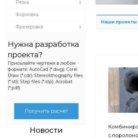
Резка
Формовка
Наши проекты
Фрезеровка
Нужна разработка
проекта?
Присылайте чертежи в любом
формате: AutoCad (*.dwg); Corel
Draw (*.cdr); Stereolithography files
(*.stl); Step files (*.stp); Acrobat
(*.pdf).
Получить расчёт
Комбиниро
Новости
с поролон