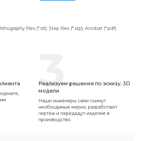
aphy files (*.stl); Step files (*.stp); Acrobat (*.pdf).
3
 клиента
Реализуем решения по эскизу, 3D
модели
формате,
вим
Наши инженеры сами снимут
необходимые мерки, разработают
чертёж и передадут изделие в
производство.