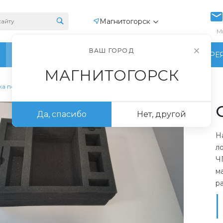
Магнитогорск
М
ВАШ ГОРОД
ПРОИЗВОДСТВО
ФОТОГАЛЕРЕ
МАГНИТОГОРСК
ка поролона
Да, спасибо
Нет, другой
Н
л
Ч
м
р