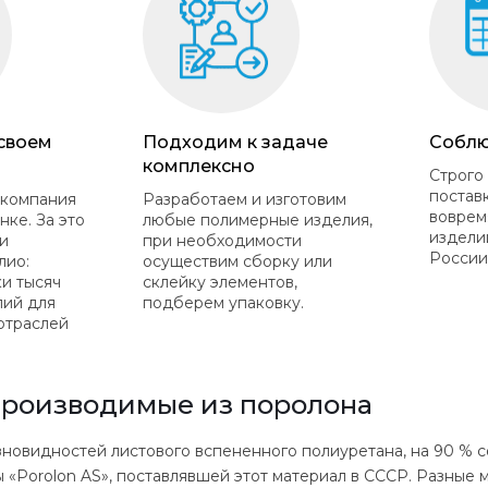
 своем
Подходим к задаче
Соблю
комплексно
Строго
постав
 компания
Разработаем и изготовим
воврем
нке. За это
любые полимерные изделия,
издели
и
при необходимости
России
лио:
осуществим сборку или
ки тысяч
склейку элементов,
лий для
подберем упаковку.
отраслей
производимые из поролона
новидностей листового вспененного полиуретана, на 90 % со
«Porolon AS», поставлявшей этот материал в СССР. Разные 