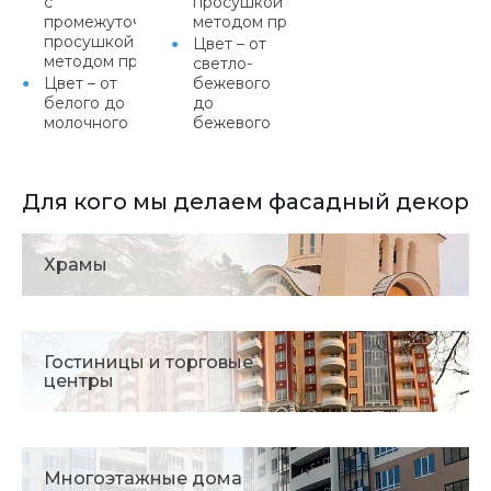
с
просушкой или
промежуточной
методом протяжки
просушкой или
Цвет – от
методом протяжки
светло-
Цвет – от
бежевого
белого до
до
молочного
бежевого
Для кого мы делаем фасадный декор
Храмы
Гостиницы и торговые
центры
Многоэтажные дома