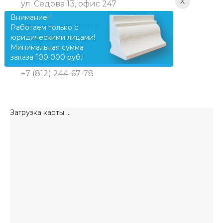
X
ул. Седова 13, офис 247
Внимание!
Электронная почта:
Работаем только с
юридическими лицами!
sale@ttksistema.ru
Минимальная сумма
заказа 100 000 руб.!
Телефон:
+7 (812) 244-67-78
Загрузка карты ...