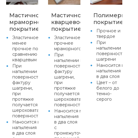
Мастичное
Мастичное
Полимерцеме
мраморное
кварцевое
покрытие
покрытие
покрытие
Прочное и
твердое
Эластичное,
Эластичное,
При
менее
прочнее
напылении прида
прочное по
мраморного
поверхности факт
сравнению с
При
шагрени
кварцевым
напылении придает
Наносится метод
При
поверхности
напыления
напылении придает
фактуру
в два слоя
поверхности
шагрени,
фактуру
при
Цвет – от
шагрени,
протяжке
белого до
при
получается равномерная
темно-
протяжке
шероховатая
серого
получается равномерная
поверхность
шероховатая
Наносится методом
поверхность
напыления
Наносится методом
в два слоя
напыления
с
в два слоя
промежуточной