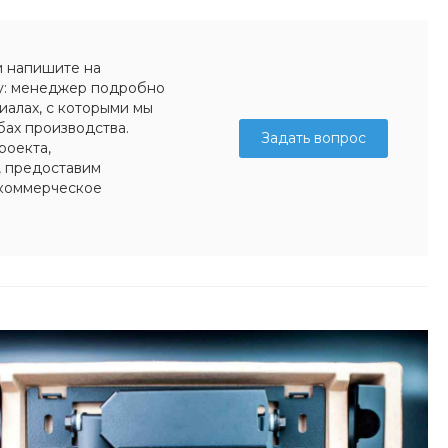
и напишите на
у: менеджер подробно
иалах, с которыми мы
бах производства.
Задать вопрос
роекта,
, предоставим
коммерческое