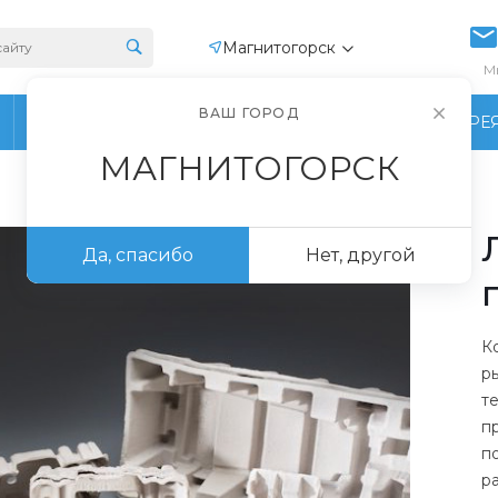
Магнитогорск
М
ВАШ ГОРОД
ПРОИЗВОДСТВО
ФОТОГАЛЕРЕ
МАГНИТОГОРСК
Да, спасибо
Нет, другой
К
р
т
п
п
р