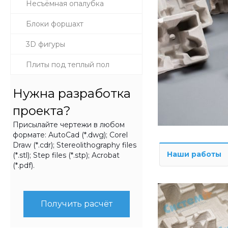
Несъёмная опалубка
Блоки форшахт
3D фигуры
Плиты под теплый пол
Нужна разработка
проекта?
Присылайте чертежи в любом
формате: AutoCad (*.dwg); Corel
Draw (*.cdr); Stereolithography files
Наши работы
(*.stl); Step files (*.stp); Acrobat
(*.pdf).
Получить расчёт