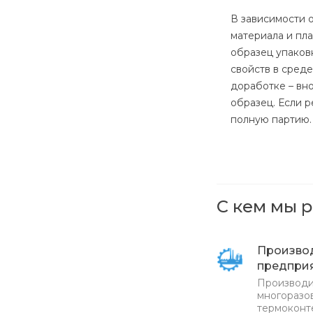
В зависимости 
материала и пл
образец упаков
свойств в сред
доработке – вн
образец. Если 
полную партию.
С кем мы 
Произво
предпри
Производи
многоразов
термоконт