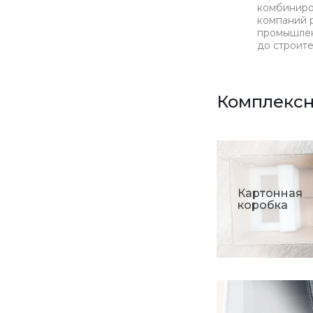
комбиниро
компаний 
промышлен
до строите
Комплекс
Картонная
коробка