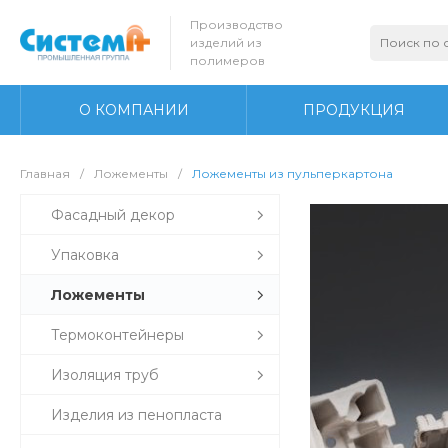
Производство
изделий из
полимеров
О КОМПАНИИ
ПРОДУКЦИЯ
Главная
/
Ложементы
/
Ложементы из пульперкартона
Фасадный декор
Упаковка
Ложементы
Термоконтейнеры
Изоляция труб
Изделия из пенопласта