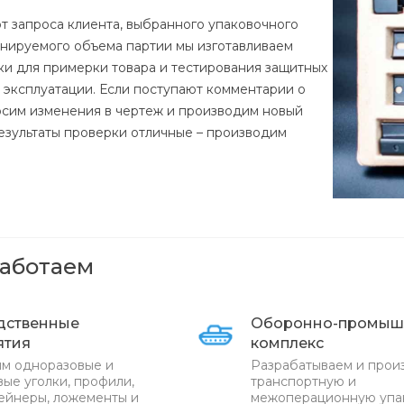
от запроса клиента, выбранного упаковочного
анируемого объема партии мы изготавливаем
ки для примерки товара и тестирования защитных
е эксплуатации. Если поступают комментарии о
осим изменения в чертеж и производим новый
результаты проверки отличные – производим
работаем
дственные
Оборонно-промыш
ятия
комплекс
м одноразовые и
Разрабатываем и прои
ые уголки, профили,
транспортную и
ейнеры, ложементы и
межоперационную упа