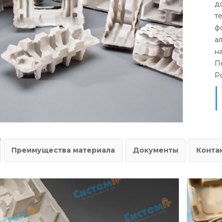
д
т
ф
а
н
П
Р
Преимущества материала
Документы
Конта