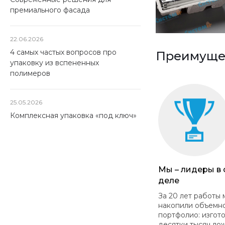
премиального фасада
22.06.2026
4 самых частых вопросов про
Преимущес
упаковку из вспененных
полимеров
25.05.2026
Комплексная упаковка «под ключ»
Мы – лидеры в
деле
За 20 лет работы 
накопили объемн
портфолио: изгот
десятки тысяч ло