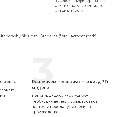
высококвалифицированные
специалисты с опытом по
специальности.
aphy files (*.stl); Step files (*.stp); Acrobat (*.pdf).
3
 клиента
Реализуем решения по эскизу, 3D
модели
формате,
вим
Наши инженеры сами снимут
необходимые мерки, разработают
чертёж и передадут изделие в
производство.