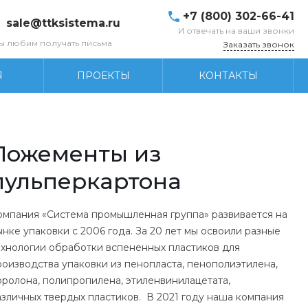
+7 (800) 302-66-41
sale@ttksistema.ru
И отвечать на ваши звонки
ы любим получать письма
Заказать звонок
Я
ПРОЕКТЫ
КОНТАКТЫ
Ложементы из
пульперкартона
омпания «Система промышленная группа» развивается на
ынке упаковки с 2006 года. За 20 лет мы освоили разные
ехнологии обработки вспененных пластиков для
роизводства упаковки из пенопласта, пенополиэтилена,
оролона, полипропилена, этиленвинилацетата,
азличных твердых пластиков. В 2021 году наша компания