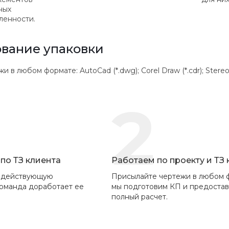
ных
ленности.
вание упаковки
 любом формате: AutoCad (*.dwg); Corel Draw (*.cdr); Stereolithogr
2
по ТЗ клиента
Работаем по проекту и ТЗ
 действующую
Присылайте чертежи в любом 
команда доработает ее
мы подготовим КП и предоста
полный расчет.