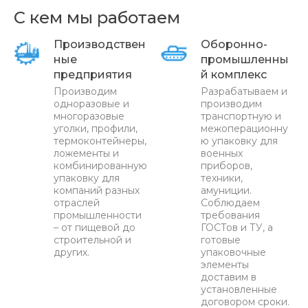
С кем мы работаем
Производствен
Оборонно-
ные
промышленны
предприятия
й комплекс
Производим
Разрабатываем и
одноразовые и
производим
многоразовые
транспортную и
уголки, профили,
межоперационну
термоконтейнеры,
ю упаковку для
ложементы и
военных
комбинированную
приборов,
упаковку для
техники,
компаний разных
амуниции.
отраслей
Соблюдаем
промышленности
требования
– от пищевой до
ГОСТов и ТУ, а
строительной и
готовые
других.
упаковочные
элементы
доставим в
установленные
договором сроки.