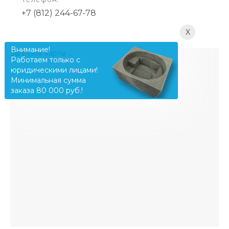
+7 (812) 244-67-78
X
Внимание!
Загрузка карты ...
Работаем только с
юридическими лицами!
Минимальная сумма
заказа 80 000 руб.!