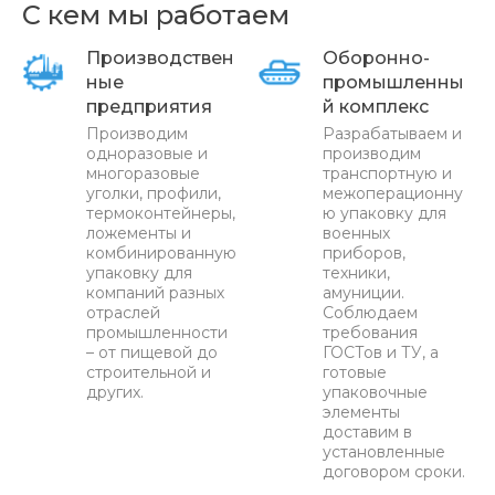
С кем мы работаем
Производствен
Оборонно-
ные
промышленны
предприятия
й комплекс
Производим
Разрабатываем и
одноразовые и
производим
многоразовые
транспортную и
уголки, профили,
межоперационну
термоконтейнеры,
ю упаковку для
ложементы и
военных
комбинированную
приборов,
упаковку для
техники,
компаний разных
амуниции.
отраслей
Соблюдаем
промышленности
требования
– от пищевой до
ГОСТов и ТУ, а
строительной и
готовые
других.
упаковочные
элементы
доставим в
установленные
договором сроки.