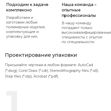
Подходим к задаче
Наша команда –
комплексно
опытные
профессионалы
Разработаем и
изготовим любые
В нашу команду
полимерные изделия,
попадают только
комплектующие и
высококвалифицированны
упаковку для них.
специалисты с опытом
по специальности.
Проектирование упаковки
Присылайте чертежи в любом формате: AutoCad
(*.dwg); Corel Draw (*.cdr); Stereolithography files (*.stl);
Step files (*.stp); Acrobat (*.pdf).
1