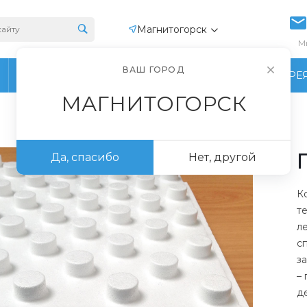
Магнитогорск
М
ВАШ ГОРОД
ПРОИЗВОДСТВО
ФОТОГАЛЕРЕ
МАГНИТОГОРСК
Да, спасибо
Нет, другой
К
т
л
с
з
–
д