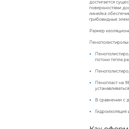
достигается суще
поверхностями дос
линейка обеспечи
грибовидные элем
Размер изоляционн
Пенополистирольн
Пенополистирол
потоки тепла р
Пенополистирол
Пенопласт на 98
устанавливаться
В сравнении с 
Гидроизоляция и
Как оформ