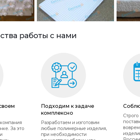
тва работы с нами
 своем
Подходим к задаче
Соблю
комплексно
Строго
постав
 компания
Разработаем и изготовим
воврем
нке. За это
любые полимерные изделия,
издели
и
при необходимости
России