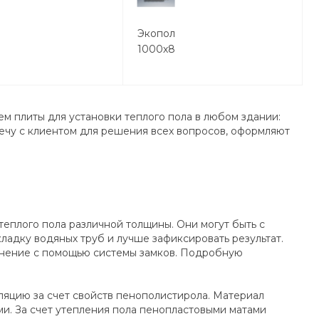
2
Экопол 1
00х20
1000х800х30
м плиты для установки теплого пола в любом здании:
ечу с клиентом для решения всех вопросов, оформляют
еплого пола различной толщины. Они могут быть с
адку водяных труб и лучше зафиксировать результат.
инение с помощью системы замков. Подробную
ляцию за счет свойств пенополистирола. Материал
. За счет утепления пола пенопластовыми матами