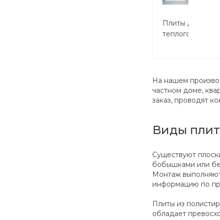
Плиты для
теплого
пола KT
1200х600х47
На нашем производ
частном доме, кв
заказ, проводят ко
Виды плит
Существуют плоски
бобышками или без
Монтаж выполняют
информацию по пр
Плиты из полистир
обладает превосх