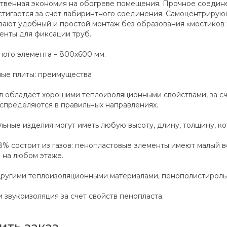
ственная экономия на обогреве помещения. Прочное соедине
тигается за счет лабиринтного соединения. Самоцентрирующ
вают удобный и простой монтаж без образования «мостиков 
енты для фиксации труб.
ого элемента – 800х600 мм.
ые плиты: преимущества
 обладает хорошими теплоизоляционными свойствами, за сче
аспределяются в правильных направлениях.
ьные изделия могут иметь любую высоту, длину, толщину, к
% состоит из газов: пенопластовые элементы имеют малый ве
 на любом этаже.
другими теплоизоляционными материалами, пенополистирол
 звукоизоляция за счет свойств пенопласта.
ить заказ