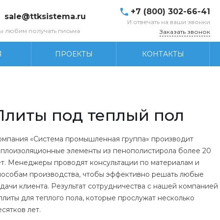
+7 (800) 302-66-41
sale@ttksistema.ru
И отвечать на ваши звонки
ы любим получать письма
Заказать звонок
Я
ПРОЕКТЫ
КОНТАКТЫ
Плиты под теплый пол
омпания «Система промышленная группа» производит
еплоизоляционные элементы из пенополистирола более 20
ет. Менеджеры проводят консультации по материалам и
пособам производства, чтобы эффективно решать любые
адачи клиента. Результат сотрудничества с нашей компанией
 плиты для теплого пола, которые прослужат несколько
есятков лет.