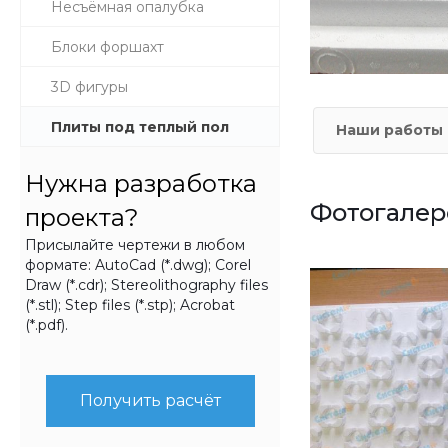
Несъёмная опалубка
Блоки форшахт
3D фигуры
Плиты под теплый пол
Наши работы
Нужна разработка
Фотогалер
проекта?
Присылайте чертежи в любом
формате: AutoCad (*.dwg); Corel
Draw (*.cdr); Stereolithography files
(*.stl); Step files (*.stp); Acrobat
(*.pdf).
Получить расчёт