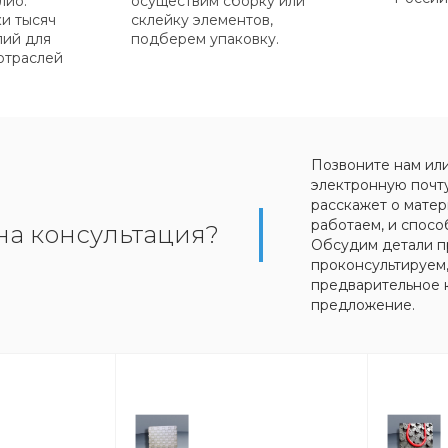
лио:
осуществим сборку или
ки тысяч
склейку элементов,
лий для
подберем упаковку.
отраслей
Позвоните нам ил
электронную почт
расскажет о матер
работаем, и спосо
на консультация?
Обсудим детали п
проконсультируем
предварительное 
предложение.