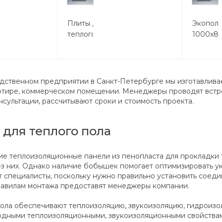
Плиты для
Экопол 
теплого
1000х8
пола FT
800х600х45
ственном предприятии в Санкт-Петербурге мы изготавливае
артире, коммерческом помещении. Менеджеры проводят встр
нсультации, рассчитывают сроки и стоимость проекта.
 для теплого пола
е теплоизоляционные панели из пенопласта для прокладки т
 них. Однако наличие бобышек помогает оптимизировать укл
 специалисты, поскольку нужно правильно установить соед
авилам монтажа предоставят менеджеры компании.
ола обеспечивают теплоизоляцию, звукоизоляцию, гидроизо
одными теплоизоляционными, звукоизоляционными свойствами