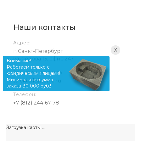
Наши контакты
Адрес:
X
г. Санкт-Петербург
ул. Седова 13, офис 247
Внимание!
Работаем только с
Электронная почта:
юридическими лицами!
Минимальная сумма
sale@ttksistema.ru
заказа 80 000 руб.!
Телефон:
+7 (812) 244-67-78
Загрузка карты ...