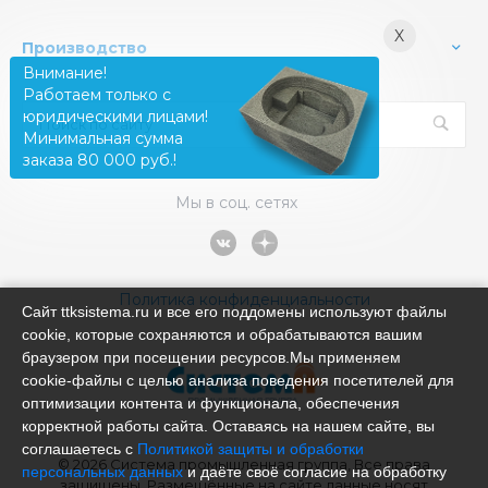
X
Производство
Внимание!
Работаем только с
юридическими лицами!
Минимальная сумма
заказа 80 000 руб.!
Мы в соц. сетях
Политика конфиденциальности
Сайт ttksistema.ru и все его поддомены используют файлы
cookie, которые сохраняются и обрабатываются вашим
браузером при посещении ресурсов.Мы применяем
cookie‑файлы с целью анализа поведения посетителей для
оптимизации контента и функционала, обеспечения
корректной работы сайта. Оставаясь на нашем сайте, вы
соглашаетесь с
Политикой защиты и обработки
© 2026 Система промышленная группа, Все права
персональных данных
и даёте своё согласие на обработку
защищены. Размещённые на сайте данные носят