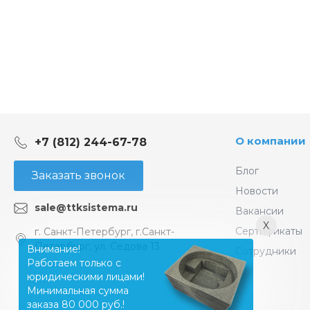
О компании
+7 (812) 244-67-78
Блог
Заказать звонок
Новости
sale@ttksistema.ru
Вакансии
X
Сертификаты
г. Санкт-Петербург, г.Санкт-
Петербург, ул. Седова 13
Внимание!
Сотрудники
Работаем только с
юридическими лицами!
Минимальная сумма
заказа 80 000 руб.!