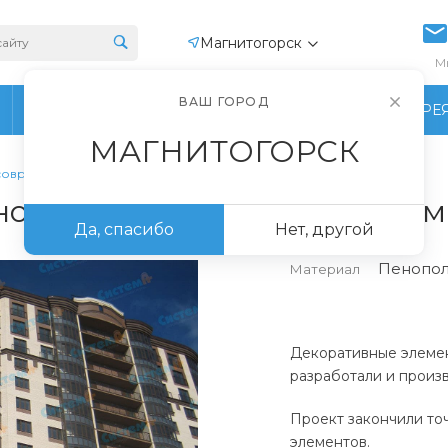
Магнитогорск
М
ВАШ ГОРОД
ПРОИЗВОДСТВО
ФОТОГАЛЕРЕ
МАГНИТОГОРСК
современном стиле
новостройки в современном
Да, спасибо
Нет, другой
Пенопол
Материал
Декоративные элемен
разработали и произв
Проект закончили точ
элементов.