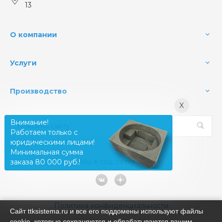
13
О компании
Услуги
Производство
X
Внимание!
Работаем только с
юридическими лицами!
Минимальная сумма
Мы в соц. сетях
заказа 80 000 руб.!
Политика конфиденциальности
Сайт ttksistema.ru и все его поддомены используют файлы
cookie, которые сохраняются и обрабатываются вашим