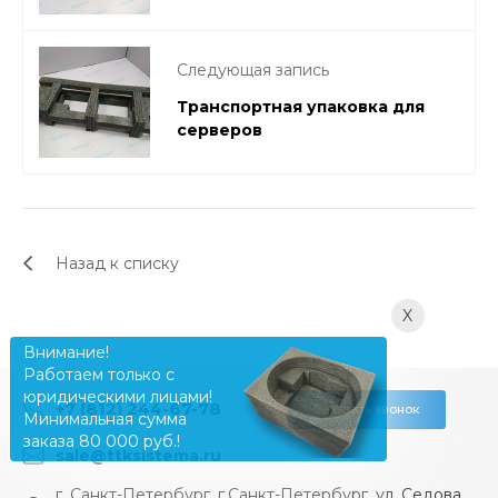
Следующая запись
Транспортная упаковка для
серверов
Назад к списку
X
Внимание!
Работаем только с
юридическими лицами!
+7 (812) 244-67-78
Заказать звонок
Минимальная сумма
заказа 80 000 руб.!
sale@ttksistema.ru
г. Санкт-Петербург, г.Санкт-Петербург, ул. Седова