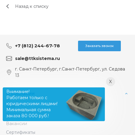
Назад к списку
+7 (812) 244-67-78
Заказать звонок
sale@ttksistema.ru
г. Санкт-Петербург, г.Санкт-Петербург, ул. Седова
13
X
Внимание!
О компании
Работаем только с
юридическими лицами!
Блог
Минимальная сумма
Новости
заказа 80 000 руб.!
Вакансии
Сертификаты