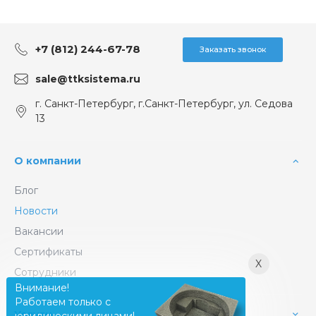
+7 (812) 244-67-78
Заказать звонок
sale@ttksistema.ru
г. Санкт-Петербург, г.Санкт-Петербург, ул. Седова
13
О компании
Блог
Новости
Вакансии
Сертификаты
X
Сотрудники
Внимание!
Работаем только с
Услуги
юридическими лицами!