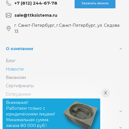
+7 (812) 244-67-78
Заказать звонок
sale@ttksistema.ru
г. Санкт-Петербург, г.Санкт-Петербург, ул. Седова
13
О компании
Блог
Новости
Вакансии
Сертификаты
X
Сотрудники
Внимание!
Работаем только с
Услуги
юридическими лицами!
Минимальная сумма
заказа 80 000 руб.!
Производство