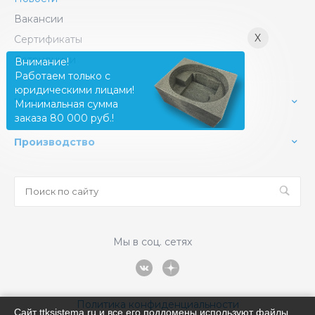
Вакансии
X
Сертификаты
Сотрудники
Внимание!
Работаем только с
юридическими лицами!
Услуги
Минимальная сумма
заказа 80 000 руб.!
Производство
Мы в соц. сетях
Политика конфиденциальности
Сайт ttksistema.ru и все его поддомены используют файлы