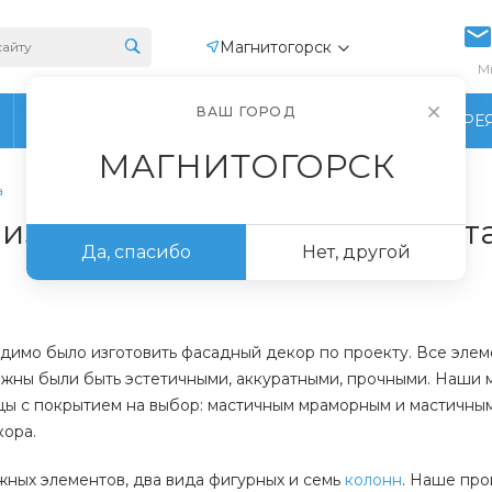
Магнитогорск
М
ВАШ ГОРОД
ПРОИЗВОДСТВО
ФОТОГАЛЕРЕ
МАГНИТОГОРСК
а
изделий по проекту клиент
Да, спасибо
Нет, другой
одимо было изготовить фасадный декор по проекту. Все эле
олжны были быть эстетичными, аккуратными, прочными. Наши
цы с покрытием на выбор: мастичным мраморным и мастичны
кора.
жных элементов, два вида фигурных и семь
колонн
. Наше про