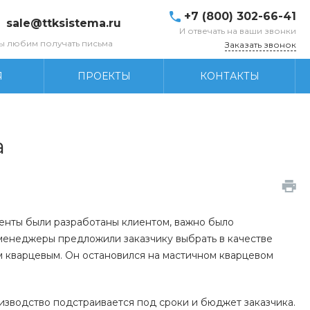
+7 (800) 302-66-41
sale@ttksistema.ru
И отвечать на ваши звонки
ы любим получать письма
Заказать звонок
Я
ПРОЕКТЫ
КОНТАКТЫ
а
менты были разработаны клиентом, важно было
 менеджеры предложили заказчику выбрать в качестве
м кварцевым. Он остановился на мастичном кварцевом
изводство подстраивается под сроки и бюджет заказчика.