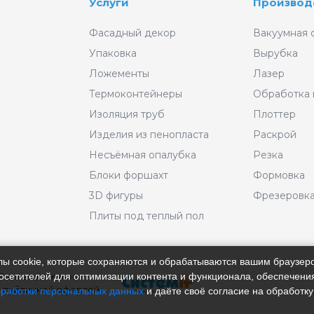
Услуги
Производ
Фасадный декор
Вакуумная 
Упаковка
Вырубка
Ложементы
Лазер
Термоконтейнеры
Обработка
Изоляция труб
Плоттер
Изделия из пенопласта
Раскрой
Несъёмная опалубка
Резка
Блоки форшахт
Формовка
3D фигуры
Фрезеровк
Плиты под теплый пол
айлы cookie, которые сохраняются и обрабатываются вашим браузе
 Размещённые на
сетителей для оптимизации контента и функционала, обеспечения
 публичной офертой.
бработки персональных данных
и даёте своё согласие на обработку