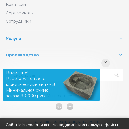
Вакансии
Сертификаты
Сотрудники
Услуги
Производство
X
Внимание!
Работаем только с
юридическими лицами!
Минимальная сумма
Мы в соц. сетях
заказа 80 000 руб.!
Политика конфиденциальности
Сайт ttksistema.ru и все его поддомены используют файлы