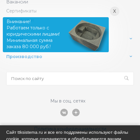
Вакансии
Сертификаты
X
Сотрудники
Внимание!
Работаем только с
юридическими лицами!
Услуги
Минимальная сумма
заказа 80 000 руб.!
Производство
Мы в соц. сетях
Политика конфиденциальности
Сайт ttksistema.ru и все его поддомены используют файлы
cookie, которые сохраняются и обрабатываются вашим