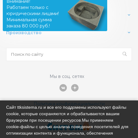
Внимание!
Работаем только с
юридическими лицами!
Услуги
Минимальная сумма
заказа 80 000 руб.!
Производство
Мы в соц. сетях
Политика конфиденциальности
Сайт ttksistema.ru и все его поддомены используют файлы
cookie, которые сохраняются и обрабатываются вашим
браузером при посещении ресурсов.Мы применяем
cookie‑файлы с целью анализа поведения посетителей для
оптимизации контента и функционала, обеспечения