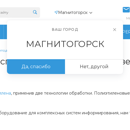
Магнитогорск
М
ВАШ ГОРОД
ПРОИЗВОДСТВО
ФОТОГАЛЕРЕ
МАГНИТОГОРСК
етодиодных табло
спененную упаковку для св
Да, спасибо
Нет, другой
илена
, применив две технологии обработки. Полиэтиленовы
борудование для комплексных систем информирования, нам т