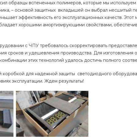
сил образцы вспененных полимеров, которые мы используем
чика, – основой защитных вкладышей он выбрал несшитый п
ньшает эффективность его эксплуатационных качеств. Этот ма
 обладает хорошими амортизирующими свойствами, обеспечи
рудовании с ЧПУ требовалось скорректировать предоставле
ия сроков и удешевления производства. Для изготовления о
 комбинации этих технологий удалось достичь полного соот
й коробкой для надежной защиты светодиодного оборудован
овиях эксплуатации. Ждем результаты!