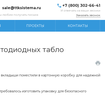
+7 (800) 302-66-41
sale@ttksistema.ru
И отвечать на ваши звонки
ы любим получать письма
Заказать звонок
Я
ПРОЕКТЫ
КОНТАКТЫ
етодиодных табло
е вкладыши поместили в картонную коробку для надежной
ребовалось изготовить упаковку для безопасного