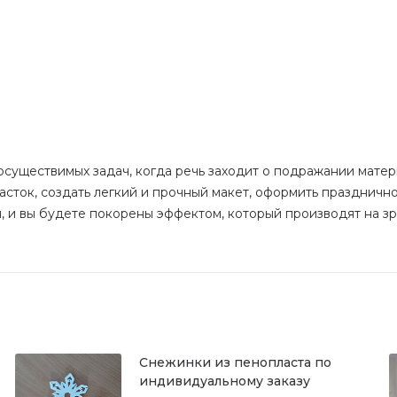
еосуществимых задач, когда речь заходит о подражании мате
асток, создать легкий и прочный макет, оформить праздничн
, и вы будете покорены эффектом, который производят на зри
Снежинки из пенопласта по
индивидуальному заказу