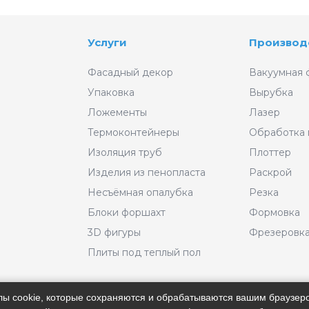
Услуги
Производ
Фасадный декор
Вакуумная 
Упаковка
Вырубка
Ложементы
Лазер
Термоконтейнеры
Обработка
Изоляция труб
Плоттер
Изделия из пенопласта
Раскрой
Несъёмная опалубка
Резка
Блоки форшахт
Формовка
3D фигуры
Фрезеровк
Плиты под теплый пол
айлы cookie, которые сохраняются и обрабатываются вашим браузе