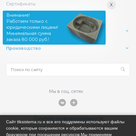
Сертификаты
X
Сотрудники
Внимание!
Работаем только с
юридическими лицами!
Услуги
Минимальная сумма
заказа 80 000 руб.!
Производство
Мы в соц. сетях
Политика конфиденциальности
Сайт ttksistema.ru и все его поддомены используют файлы
cookie, которые сохраняются и обрабатываются вашим
браузером при посещении ресурсов.Мы применяем