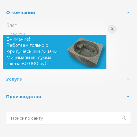
О компании
Блог
X
Новости
Внимание!
Вакансии
Работаем только с
юридическими лицами!
Сертификаты
Минимальная сумма
Сотрудники
заказа 80 000 руб.!
Услуги
Производство