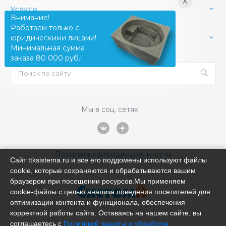
X
Услуги
Внимание!
Работаем только с
Производство
юридическими лицами!
Минимальная сумма
заказа 80 000 руб.!
Мы в соц. сетях
Политика конфиденциальности
Сайт ttksistema.ru и все его поддомены используют файлы
cookie, которые сохраняются и обрабатываются вашим
браузером при посещении ресурсов.Мы применяем
cookie‑файлы с целью анализа поведения посетителей для
оптимизации контента и функционала, обеспечения
корректной работы сайта. Оставаясь на нашем сайте, вы
соглашаетесь с
Политикой защиты и обработки