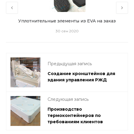
Уплотнительные элементы из EVA на заказ
Фл
30 сен 2020
Предыдущая запись
Создание кронштейнов для
здания управления РЖД
Следующая запись
Производство
термоконтейнеров по
требованиям клиентов