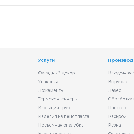
Услуги
Производ
Фасадный декор
Вакуумная 
Упаковка
Вырубка
Ложементы
Лазер
Термоконтейнеры
Обработка
Изоляция труб
Плоттер
Изделия из пенопласта
Раскрой
Несъёмная опалубка
Резка
Блоки форшахт
Формовка