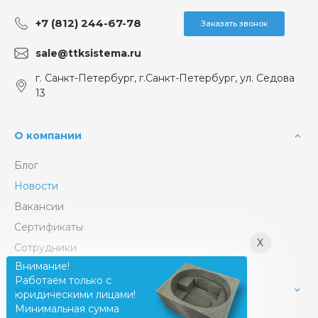
+7 (812) 244-67-78
Заказать звонок
sale@ttksistema.ru
г. Санкт-Петербург, г.Санкт-Петербург, ул. Седова
13
О компании
Блог
Новости
Вакансии
Сертификаты
X
Сотрудники
Внимание!
Работаем только с
Услуги
юридическими лицами!
Минимальная сумма