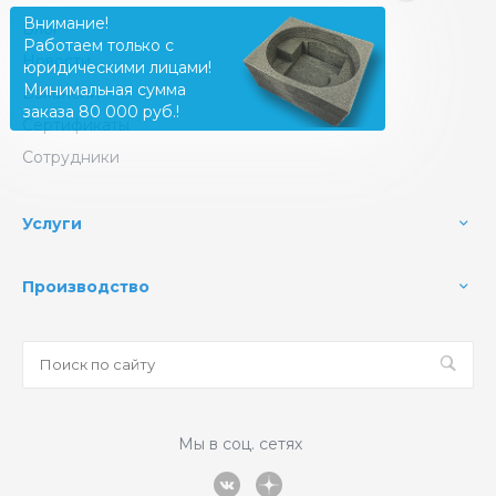
Внимание!
Блог
Работаем только с
Новости
юридическими лицами!
Минимальная сумма
Вакансии
заказа 80 000 руб.!
Сертификаты
Сотрудники
Услуги
Производство
Мы в соц. сетях