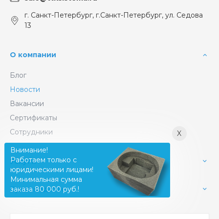
г. Санкт-Петербург, г.Санкт-Петербург, ул. Седова
13
О компании
Блог
Новости
Вакансии
Сертификаты
Сотрудники
X
Внимание!
Работаем только с
Услуги
юридическими лицами!
Минимальная сумма
Производство
заказа 80 000 руб.!