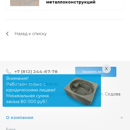
металлоконструкций
Назад к списку
X
+7 (812) 244-67-78
Заказать звонок
Внимание!
sale@ttksistema.ru
Работаем только с
юридическими лицами!
г. Санкт-Петербург, г.Санкт-Петербург, ул. Седова
Минимальная сумма
13
заказа 80 000 руб.!
О компании
Блог